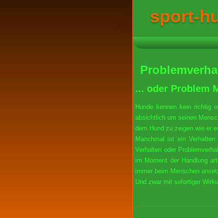
sport-h
Problemverha
... oder Problem
Hunde kennen kein richtig o
absichtlich um seinen Mensch
dem Hund zu zeigen wie er 
Manchmal ist ein Verhalten
Verhalten oder Problemverhal
im Moment der Handlung artg
immer beim Menschen ansetze
Und zwar mit sofortiger Wirk