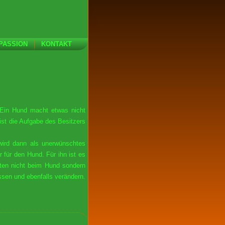
PASSION
KONTAKT
. Ein Hund macht etwas nicht
ist die Aufgabe des Besitzers
wird dann als unerwünschtes
 für den Hund. Für ihn ist es
lten nicht beim Hund sondern
sen und ebenfalls verändern.