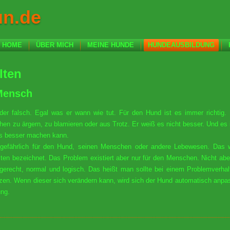
un.de
HOME
ÜBER MICH
MEINE HUNDE
HUNDEAUSBILDUNG
lten
 Mensch
der falsch. Egal was er wann wie tut. Für den Hund ist es immer richtig
en zu ärgern, zu blamieren oder aus Trotz. Er weiß es nicht besser. Und es 
es besser machen kann.
 gefährlich für den Hund, seinen Menschen oder andere Lebewesen. Das 
ten bezeichnet. Das Problem existiert aber nur für den Menschen. Nicht aber
erecht, normal und logisch. Das heißt man sollte bei einem Problemverha
n. Wenn dieser sich verändern kann, wird sich der Hund automatisch anpas
ung.